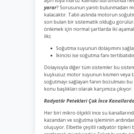
aşırı ısıya maruz kalması durumunda nele
yarar
? Sorusunun yanıtı bulunmadan moto
kalacaktır. Tabii aslında motorun soğu
son bulan bir sistematik olduğu görülür. 
önlemek için normal şartlarda iki aşamal
ilki;
Soğutma suyunun dolaşımını sağla
İkincisi ise soğutma fanı tertibatıdı
Dolayısıyla diğer tüm sistemler bu sisteml
kuşkusuz motor suyunun kısmen veya t
soğutmayı sağlayan fanın bozulması bu s
konu başlıkları olarak karşımıza çıkıyor.
Radyatör Petekleri Çok İnce Kanallard
Her biri mikro ölçekli ince su kanalları
kazandan ve soğutma işleminin ardında
oluşuyor. Elbette çeşitli radyatör tipler