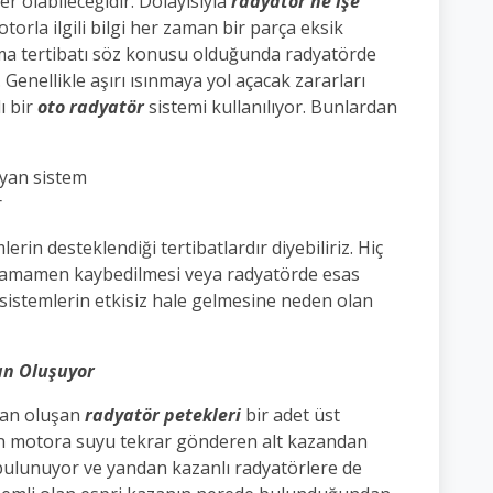
r olabileceğidir. Dolayısıyla
radyatör ne işe
rla ilgili bilgi her zaman bir parça eksik
tma tertibatı söz konusu olduğunda radyatörde
Genellikle aşırı ısınmaya yol açacak zararları
ı bir
oto radyatör
sistemi kullanılıyor. Bunlardan
yan sistem
r
erin desteklendiği tertibatlardır diyebiliriz. Hiç
amamen kaybedilmesi veya radyatörde esas
istemlerin etkisiz hale gelmesine neden olan
an Oluşuyor
ndan oluşan
radyatör petekleri
bir adet üst
n motora suyu tekrar gönderen alt kazandan
i bulunuyor ve yandan kazanlı radyatörlere de