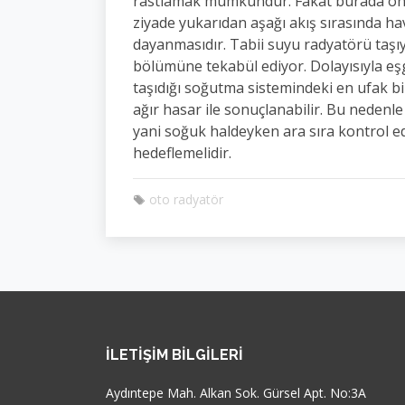
rastlamak mümkündür. Fakat burada ön
ziyade yukarıdan aşağı akış sırasında h
dayanmasıdır. Tabii suyu radyatörü taşı
bölümüne tekabül ediyor. Dolayısıyla e
taşıdığı soğutma sistemindeki en ufak b
ağır hasar ile sonuçlanabilir. Bu nedenl
yani soğuk haldeyken ara sıra kontrol e
hedeflemelidir.
oto radyatör
İLETIŞIM BILGILERI
Aydıntepe Mah. Alkan Sok. Gürsel Apt. No:3A