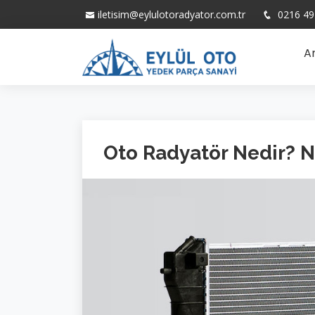
iletisim@eylulotoradyator.com.tr
0216 49
A
Oto Radyatör Nedir? N