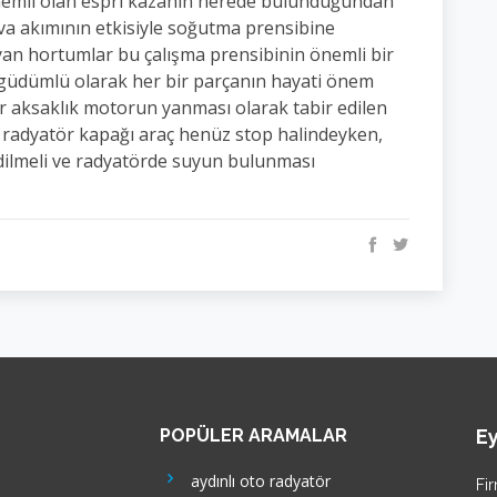
emli olan espri kazanın nerede bulunduğundan
ava akımının etkisiyle soğutma prensibine
yan hortumlar bu çalışma prensibinin önemli bir
şgüdümlü olarak her bir parçanın hayati önem
ir aksaklık motorun yanması olarak tabir edilen
e radyatör kapağı araç henüz stop halindeyken,
dilmeli ve radyatörde suyun bulunması
POPÜLER ARAMALAR
Ey
aydınlı oto radyatör
Fi