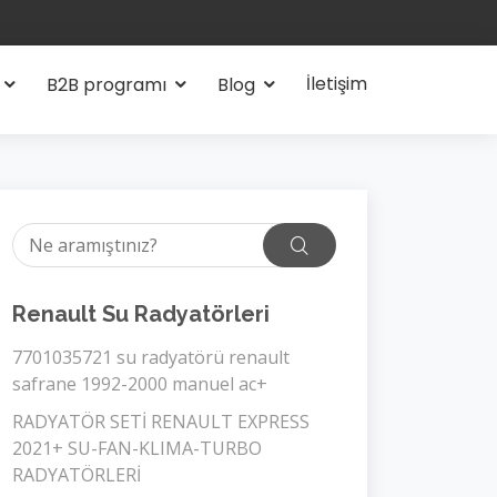
İletişim
B2B programı
Blog
Renault Su Radyatörleri
7701035721 su radyatörü renault
safrane 1992-2000 manuel ac+
RADYATÖR SETİ RENAULT EXPRESS
2021+ SU-FAN-KLIMA-TURBO
RADYATÖRLERİ