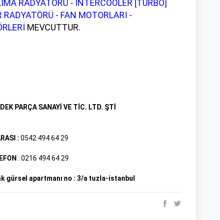
İMA RADYATÖRÜ - İNTERCOOLER [TURBO]
R RADYATÖRÜ - FAN MOTORLARI -
RLERİ
MEVCUTTUR.
EK PARÇA SANAYİ VE TİC. LTD. ŞTİ
ASI :
0542 494 64 29​
LEFON
: 0216 494 64 29
k gürsel apartmanı no : 3/a tuzla-istanbul