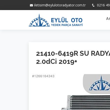
iletisim@eylulotoradyator.com.tr
0216 49
A
21410-6419R SU RADY
2.0dCi 2019+