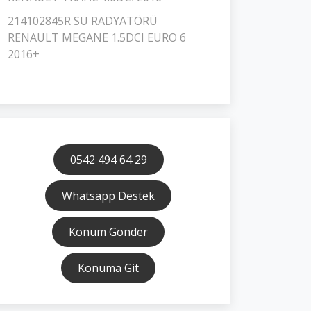
214102845R SU RADYATÖRÜ
RENAULT MEGANE 1.5DCI EURO 6
2016+
0542 494 64 29
Whatsapp Destek
Konum Gönder
Konuma Git