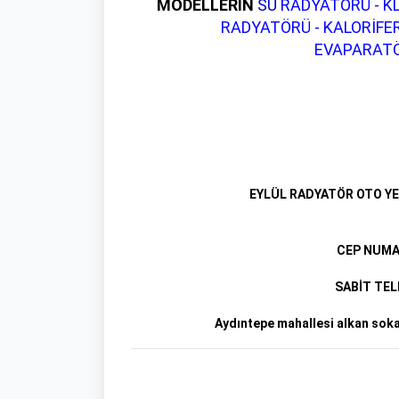
MODELLERİN
SU
RADYATÖRÜ - KL
RADYATÖRÜ - KALORİFE
EVAPARATÖ
EYLÜL RADYATÖR OTO YED
CEP NUMAR
SABİT TE
Aydıntepe mahallesi alkan soka