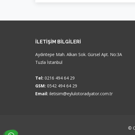
İLETIŞIM BILGILERI
Aydıntepe Mah. Alkan Sok. Gürsel Apt. No:3A
Tuzla İstanbul
Tel:
0216 494 64 29
GSM:
0542 494 64 29
Email:
iletisim@eylulotoradyator.com.tr
© C