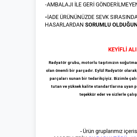
-AMBALAJI İLE GERİ GÖNDERİLMEY
-
İADE ÜRÜNÜNÜZDE SEVK SIRASINDA
HASARLARDAN
SORUMLU OLDUĞU
KEYİFLİ AL
Radyatör grubu, motorlu taşıtınızın soğutma 
olan önemli bir parçadır. Eylül Radyatör olarak
parçaları sunan bir tedarikçiyiz. Bizimle ça
tutan ve yüksek kalite standartlarına uyan pa
teşekkür eder ve sizlerle ça
Ürün gruplarımız içeri
-