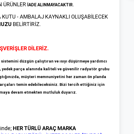
EN ÜRÜNLER
İADE ALINMAYACAKTIR.
 KUTU - AMBALAJ KAYNAKLI OLUŞABİLECEK
NUZU
BELİRTİRİZ.
IŞVERİŞLER DİLERİZ.
sistemini düzgün çalıştıran ve ısıyı düşürmeye yardımcı
, yedek parça alanında kaliteli ve güvenilir radyatör grubu
lıştığınızda, müşteri memnuniyetini her zaman ön planda
rçaları temin edebileceksiniz. Bizi tercih ettiğiniz için
lışmaya devam etmekten mutluluk duyarız.
sinde;
HER TÜRLÜ ARAÇ MARKA